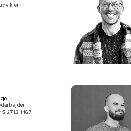
dvikler
Ege
darbejder
45 2713 1467