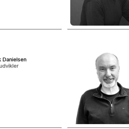
k Danielsen
dvikler