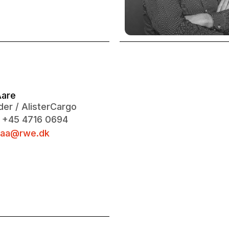
Aare
er / AlisterCargo
 +45 4716 0694
saa@rwe.dk