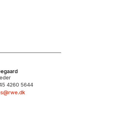
øegaard
leder
+45 4260 5644
bs@rwe.dk