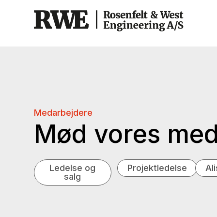
Medarbejdere
Mød vores med
Ledelse og
Projektledelse
Al
salg