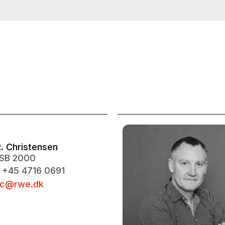
. Christensen
ZSB 2000
 +45 4716 0691
jc@rwe.dk