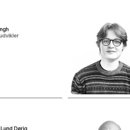
ingh
dvikler
Lund Dørig